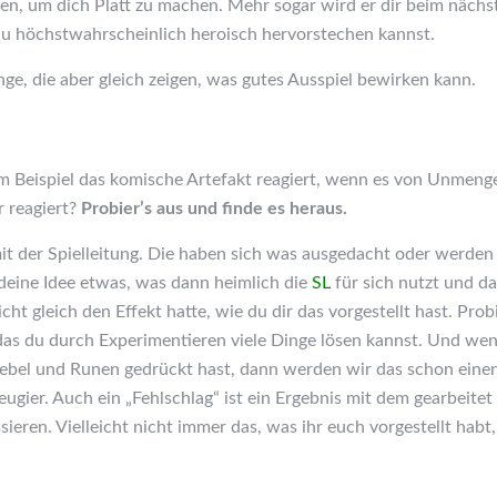
en, um dich Platt zu machen. Mehr sogar wird er dir beim nächs
u höchstwahrscheinlich heroisch hervorstechen kannst.
nge, die aber gleich zeigen, was gutes Ausspiel bewirken kann.
um Beispiel das komische Artefakt reagiert, wenn es von Unmen
 reagiert?
Probier’s aus und finde es heraus.
mit der Spielleitung. Die haben sich was ausgedacht oder werde
r deine Idee etwas, was dann heimlich die
SL
für sich nutzt und d
ht gleich den Effekt hatte, wie du dir das vorgestellt hast. Prob
das du durch Experimentieren viele Dinge lösen kannst. Und we
Hebel und Runen gedrückt hast, dann werden wir das schon eine
Neugier. Auch ein „Fehlschlag“ ist ein Ergebnis mit dem gearbeit
eren. Vielleicht nicht immer das, was ihr euch vorgestellt habt,