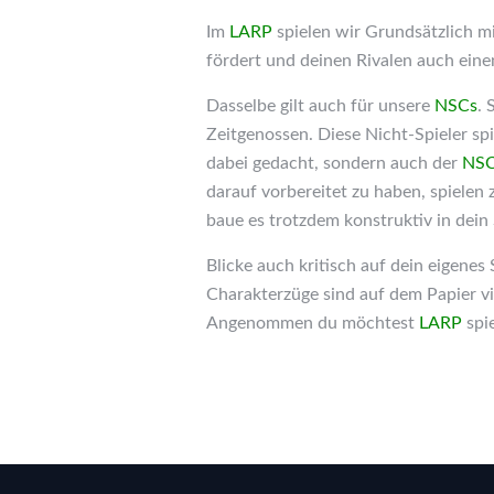
Im
LARP
spielen wir Grundsätzlich mi
fördert und deinen Rivalen auch einen
Dasselbe gilt auch für unsere
NSCs
. 
Zeitgenossen. Diese Nicht-Spieler spi
dabei gedacht, sondern auch der
NS
darauf vorbereitet zu haben, spielen
baue es trotzdem konstruktiv in dein S
Blicke auch kritisch auf dein eigenes
Charakterzüge sind auf dem Papier vi
Angenommen du möchtest
LARP
spi