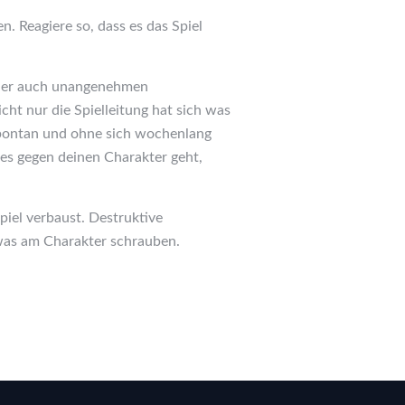
. Reagiere so, dass es das Spiel
oder auch unangenehmen
ht nur die Spielleitung hat sich was
Spontan und ohne sich wochenlang
es gegen deinen Charakter geht,
piel verbaust. Destruktive
twas am Charakter schrauben.