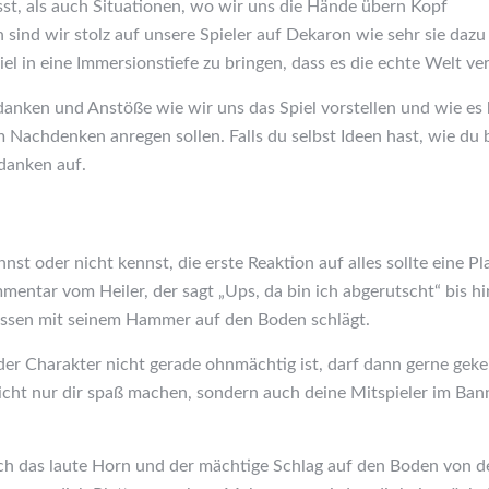
st, als auch Situationen, wo wir uns die Hände übern Kopf
nd wir stolz auf unsere Spieler auf Dekaron wie sehr sie dazu
el in eine Immersionstiefe zu bringen, dass es die echte Welt ver
anken und Anstöße wie wir uns das Spiel vorstellen und wie es b
m Nachdenken anregen sollen. Falls du selbst Ideen hast, wie d
danken auf.
nst oder nicht kennst, die erste Reaktion auf alles sollte eine P
mentar vom Heiler, der sagt „Ups, da bin ich abgerutscht“ bis 
ssen mit seinem Hammer auf den Boden schlägt.
 der Charakter nicht gerade ohnmächtig ist, darf dann gerne gek
icht nur dir spaß machen, sondern auch deine Mitspieler im Ban
ich das laute Horn und der mächtige Schlag auf den Boden von 