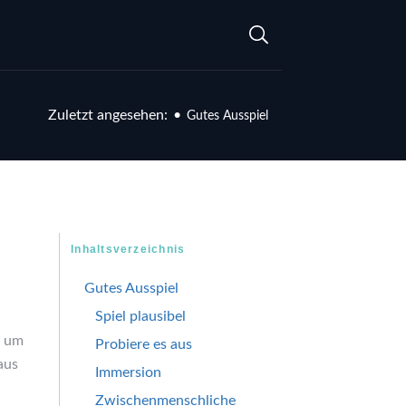
Zuletzt angesehen:
•
Gutes Ausspiel
Inhaltsverzeichnis
Gutes Ausspiel
Spiel plausibel
, um
Probiere es aus
aus
Immersion
Zwischenmenschliches