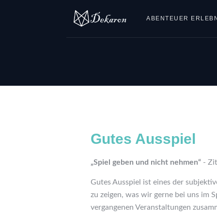
ABENTEUER ERLEBN
Gutes Ausspiel
„Spiel geben und nicht nehmen“
- Zi
Gutes Ausspiel ist eines der subjekti
zu zeigen, was wir gerne bei uns im S
vergangenen Veranstaltungen zusamme