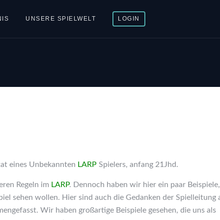
IS
UNSERE SPIELWELT
LOGIN
tat eines Unbekannten
LARP
Spielers, anfang 21Jhd.
veren Regeln im
LARP
. Dennoch haben wir hier ein paar Beispiele
piel sehen wollen. Hier sind auch die Gedanken der Spielleitung 
ngefasst. Wir haben großartige Beispiele gesehen, die uns als