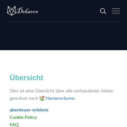
Übersicht
Dies ist eine Übersicht über alle vorhandenen Seiten
geordnet nach
Namensräume
.
abenteuer-erlebnis
Cookie Policy
FAQ