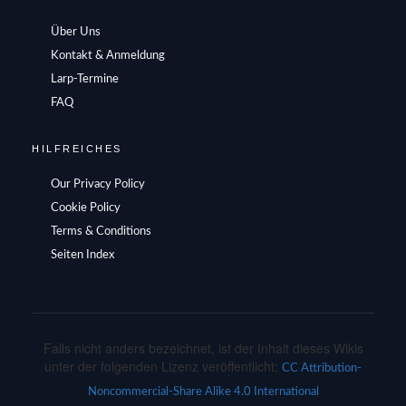
Über Uns
Kontakt & Anmeldung
Larp-Termine
FAQ
HILFREICHES
Our Privacy Policy
Cookie Policy
Terms & Conditions
Seiten Index
Falls nicht anders bezeichnet, ist der Inhalt dieses Wikis
unter der folgenden Lizenz veröffentlicht:
CC Attribution-
Noncommercial-Share Alike 4.0 International