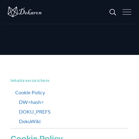
Inhaltsverzeichnis
Cookie Policy
DW<hash>
DOKU_PREFS
DokuWiki
Cookie Policy